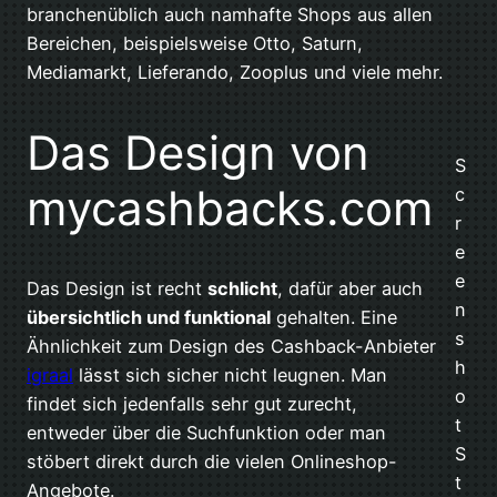
branchenüblich auch namhafte Shops aus allen
Bereichen, beispielsweise Otto, Saturn,
Mediamarkt, Lieferando, Zooplus und viele mehr.
Das Design von
S
mycashbacks.com
c
r
e
e
Das Design ist recht
schlicht
, dafür aber auch
n
übersichtlich und funktional
gehalten. Eine
s
Ähnlichkeit zum Design des Cashback-Anbieter
h
igraal
lässt sich sicher nicht leugnen. Man
o
findet sich jedenfalls sehr gut zurecht,
t
entweder über die Suchfunktion oder man
S
stöbert direkt durch die vielen Onlineshop-
t
Angebote.