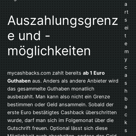
a
rt
Auszahlungsgrenz
s
ei
e und -
t
e
möglichkeiten
m
y
c
mycashbacks.com zahlt bereits
ab 1 Euro
a
Guthaben
aus. Anders als andere Anbieter wird
s
das gesammelte Guthaben monatlich
h
ausbezahlt. Man kann also nicht ein Grenze
b
bestimmen oder Geld ansammeln. Sobald der
a
erste Euro bestätigtes Cashback überschritten
c
wurde, darf man sich im Folgemonat über die
k
Gutschrift freuen. Optional lässt sich diese
s