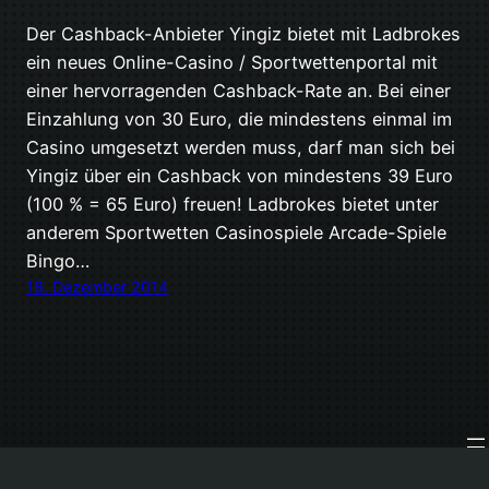
Der Cashback-Anbieter Yingiz bietet mit Ladbrokes
ein neues Online-Casino / Sportwettenportal mit
einer hervorragenden Cashback-Rate an. Bei einer
Einzahlung von 30 Euro, die mindestens einmal im
Casino umgesetzt werden muss, darf man sich bei
Yingiz über ein Cashback von mindestens 39 Euro
(100 % = 65 Euro) freuen! Ladbrokes bietet unter
anderem Sportwetten Casinospiele Arcade-Spiele
Bingo…
18. Dezember 2014