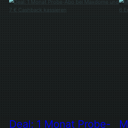
Deal: 1 Monat Probe-
M