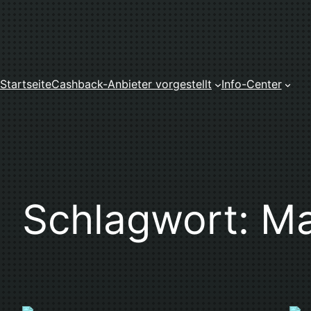
Zum
Inhalt
springen
Startseite
Cashback-Anbieter vorgestellt
Info-Center
Schlagwort:
M