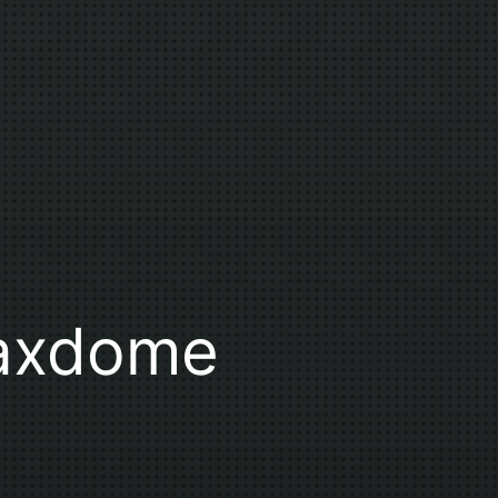
axdome