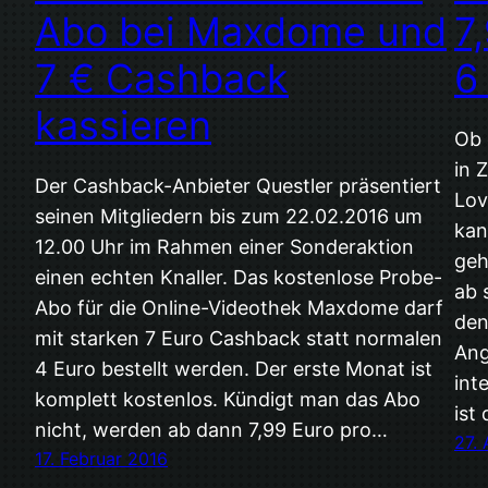
Abo bei Maxdome und
7
7 € Cashback
6
kassieren
Ob 
in 
Der Cashback-Anbieter Questler präsentiert
Lov
seinen Mitgliedern bis zum 22.02.2016 um
kan
12.00 Uhr im Rahmen einer Sonderaktion
geh
einen echten Knaller. Das kostenlose Probe-
ab 
Abo für die Online-Videothek Maxdome darf
den
mit starken 7 Euro Cashback statt normalen
Ang
4 Euro bestellt werden. Der erste Monat ist
int
komplett kostenlos. Kündigt man das Abo
ist 
nicht, werden ab dann 7,99 Euro pro…
27.
17. Februar 2016