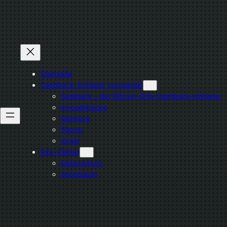
Zum
Inhalt
springen
Startseite
Cashback-Anbieter vorgestellt
Satsback – der Bitcoin-Only Cashback-Anbieter
mycashbacks
Getmore
Shoop
igraal
Info-Center
Datenschutz
Impressum