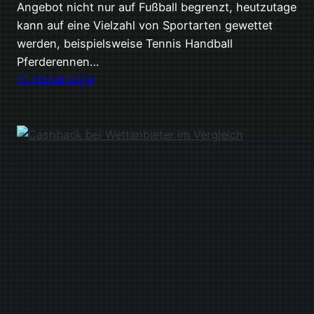
Angebot nicht nur auf Fußball begrenzt, heutzutage
kann auf eine Vielzahl von Sportarten gewettet
werden, beispielsweise Tennis Handball
Pferderennen…
17. Februar 2014