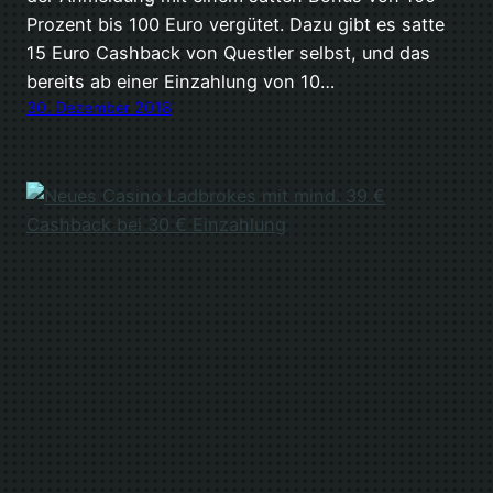
Prozent bis 100 Euro vergütet. Dazu gibt es satte
15 Euro Cashback von Questler selbst, und das
bereits ab einer Einzahlung von 10…
30. Dezember 2018