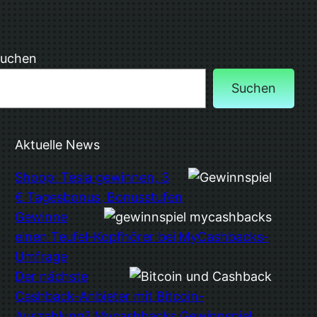
uchen
Suchen
Aktuelle News
Shoop: Tesla gewinnen, 3
€ Tagesbonus, Bonusstufen
Gewinne
einen Teufel-Kopfhörer bei MyCashbacks-
Umfrage
Der nächste
Cashback-Anbieter mit Bitcoin-
Auszahlung? Mycashbacks Gewinnspiel