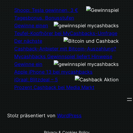
Shoop: Tesla gewinnen, 3 €
Tagesbonus, Bonusstufen
Gewinne einen
Teufel-Kopfhörer bei MyCashbacks-Umfrage
Der nächste
Cashback-Anbieter mit Bitcoin-Auszahlung?
Mycashbacks Gewinnspiel liefert Hinweise
Gewinne ein
Apple iPhone 13 bei mycashbacks
iGraal: Blitzdeal – 5
Prozent Cashback bei Media Markt
Stolz präsentiert von
WordPress
Privacy & Cookies Policy