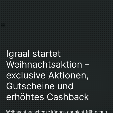
Zum
Inhalt
springen
Igraal startet
Weihnachtsaktion –
exclusive Aktionen,
Gutscheine und
erhöhtes Cashback
Weihnachtsgeschenke können gar nicht früh genug