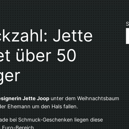
S
kzahl: Jette
et über 50
ger
signerin Jette Joop
unter dem Weihnachtsbaum
oder Ehemann um den Hals fallen.
gerade bei Schmuck-Geschenken liegen diese
n Euro-Bereich.