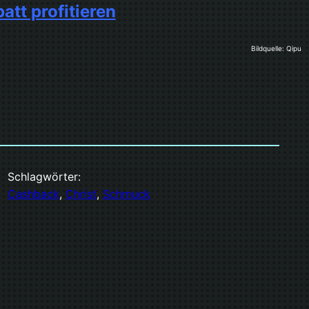
tt profitieren
Bildquelle: Qipu
Schlagwörter:
Cashback
, 
Christ
, 
Schmuck