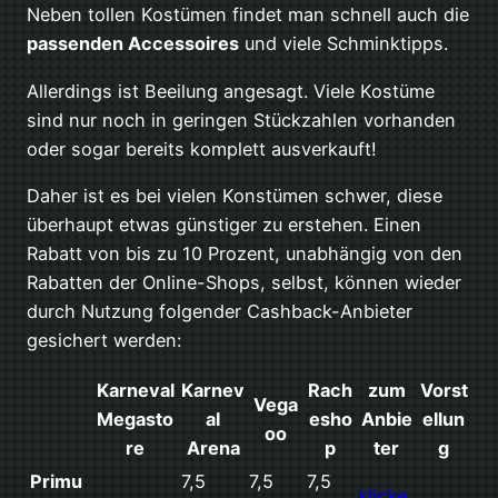
Neben tollen Kostümen findet man schnell auch die
passenden Accessoires
und viele Schminktipps.
Allerdings ist Beeilung angesagt. Viele Kostüme
sind nur noch in geringen Stückzahlen vorhanden
oder sogar bereits komplett ausverkauft!
Daher ist es bei vielen Konstümen schwer, diese
überhaupt etwas günstiger zu erstehen. Einen
Rabatt von bis zu 10 Prozent, unabhängig von den
Rabatten der Online-Shops, selbst, können wieder
durch Nutzung folgender Cashback-Anbieter
gesichert werden:
Karneval
Karnev
Rach
zum
Vorst
Vega
Megasto
al
esho
Anbie
ellun
oo
re
Arena
p
ter
g
Primu
7,5
7,5
7,5
klicke