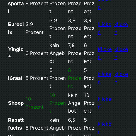
sporta
8 Prozent
Prozen
Proze
Proz
n
l
t
nt
ent
3,9
3,9
3,9
Eurocl
3,9
klicke
klicke
Prozen
Proze
Proz
ix
Prozent
n
n
t
nt
ent
kein
7,8
6
Yingiz
Klicke
klicke
6 Prozent
Angeb
Proze
Proz
*
n
n
ot
nt
ent
5
8
5
klicke
klicke
iGraal
5 Prozent
Prozen
Proze
Proz
n
n
t
nt
ent
10
kein
10
10
klicke
Shoop
Prozen
Ange
Proz
Prozent
n
t
bot
ent
Rabatt
kein
6,5
5
klicke
fuchs
5 Prozent
Angeb
Proze
Proz
n
er
ot
nt
ent