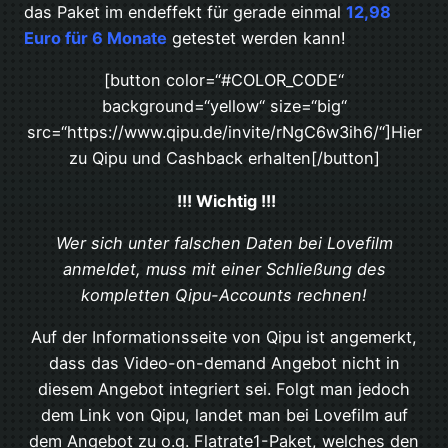
das Paket im endeffekt für gerade einmal
12,98
Euro für 6 Monate
getestet werden kann!
[button color=“#COLOR_CODE“
background=“yellow“ size=“big“
src=“https://www.qipu.de/invite/rNgC6w3ih6/“]Hier
zu Qipu und Cashback erhalten[/button]
!!! Wichtig !!!
Wer sich unter falschen Daten bei Lovefilm
anmeldet, muss mit einer Schließung des
kompletten Qipu-Accounts rechnen!
Auf der Informationsseite von Qipu ist angemerkt,
dass das Video-on-demand Angebot nicht in
diesem Angebot integriert sei. Folgt man jedoch
dem Link von Qipu, landet man bei Lovefilm auf
dem Angebot zu o.g. Flatrate1-Paket, welches den