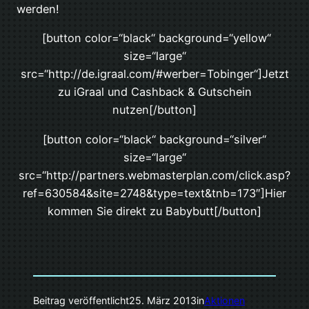
werden!
[button color=“black“ background=“yellow“
size=“large“
src=“http://de.igraal.com/#werber=Tobinger“]Jetzt
zu iGraal und Cashback & Gutschein
nutzen[/button]
[button color=“black“ background=“silver“
size=“large“
src=“http://partners.webmasterplan.com/click.asp?
ref=630584&site=2748&type=text&tnb=173″]Hier
kommen Sie direkt zu Babybutt[/button]
Beitrag veröffentlicht
25. März 2013
in
Aktionen