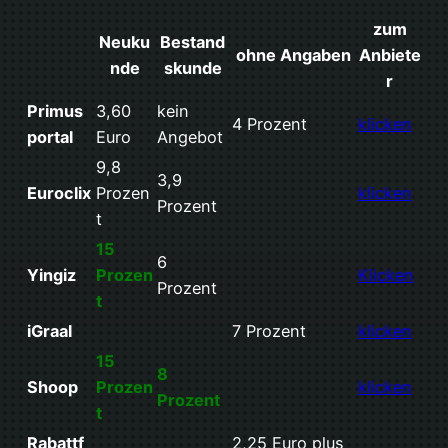
zum
Neuku
Bestand
ohne Angaben
Anbiete
nde
skunde
r
Primus
3,60
kein
4 Prozent
klicken
portal
Euro
Angebot
9,8
3,9
Euroclix
Prozen
klicken
Prozent
t
15
6
Yingiz
Prozen
Klicken
Prozent
t
iGraal
7 Prozent
klicken
15
8
Shoop
Prozen
klicken
Prozent
t
Rabattf
2,25 Euro plus