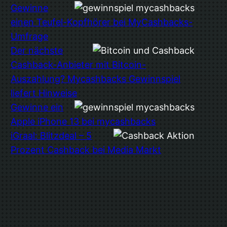
Gewinne
einen Teufel-Kopfhörer bei MyCashbacks-
Umfrage
Der nächste
Cashback-Anbieter mit Bitcoin-
Auszahlung? Mycashbacks Gewinnspiel
liefert Hinweise
Gewinne ein
Apple iPhone 13 bei mycashbacks
iGraal: Blitzdeal – 5
Prozent Cashback bei Media Markt