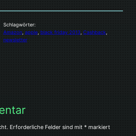
Schlagwörter:
Amazon
, 
apple
, 
black friday 2013
, 
Cashback
, 
newsletter
entar
cht.
Erforderliche Felder sind mit
*
markiert