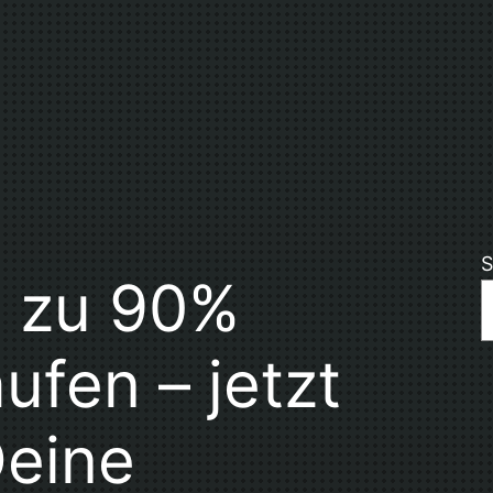
S
s zu 90%
ufen – jetzt
Deine