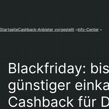
Zum
Inhalt
springen
Startseite
Cashback-Anbieter vorgestellt
Info-Center
Blackfriday: bi
günstiger einka
Cashback für 