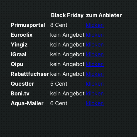
Black Friday
zum Anbieter
Primusportal
8 Cent
klicken
Euroclix
kein Angebot
klicken
Yingiz
kein Angebot
klicken
iGraal
kein Angebot
klicken
Qipu
kein Angebot
klicken
Rabattfuchser
kein Angebot
klicken
Questler
5 Cent
klicken
Boni.tv
kein Angebot
klicken
Aqua-Mailer
6 Cent
klicken