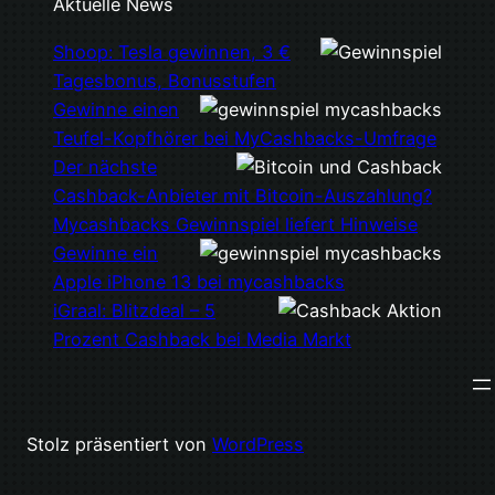
Aktuelle News
Shoop: Tesla gewinnen, 3 €
Tagesbonus, Bonusstufen
Gewinne einen
Teufel-Kopfhörer bei MyCashbacks-Umfrage
Der nächste
Cashback-Anbieter mit Bitcoin-Auszahlung?
Mycashbacks Gewinnspiel liefert Hinweise
Gewinne ein
Apple iPhone 13 bei mycashbacks
iGraal: Blitzdeal – 5
Prozent Cashback bei Media Markt
Stolz präsentiert von
WordPress