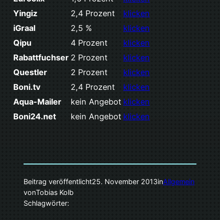
Yingiz
2,4 Prozent
klicken
iGraal
2,5 %
klicken
Qipu
4 Prozent
klicken
Rabattfuchser
2 Prozent
klicken
Questler
2 Prozent
klicken
Boni.tv
2,4 Prozent
klicken
Aqua-Mailer
kein Angebot
klicken
Boni24.net
kein Angebot
klicken
Beitrag veröffentlicht
25. November 2013
in
Allgemein
von
Tobias Kolb
Schlagwörter: