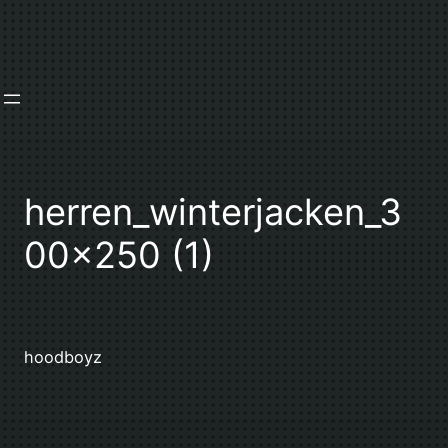
Zum
Inhalt
springen
herren_winterjacken_3
00x250 (1)
hoodboyz