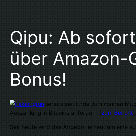
Qipu: Ab sofor
über Amazon-G
Bonus!
Bereits seit Ende Juni können Mi
Auszahlung in Bitcoins anfordern (
zum Bericht
)
Seit heute wird das Angebot erneut um eine su