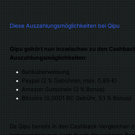
Diese Auszahlungsmöglichkeiten bei Qipu
Qipu gehört nun inzwischen zu den Cashbac
Auszahlungsmöglichkeiten:
Banküberweisung
Paypal (2 % Gebühren, max. 0,85 €)
Amazon Gutschein (2 % Bonus)
Bitcoins (0,0001 BC Gebühr, 3,1 % Bonus)
Da Qipu bereits in den Cashback-Vergleichen zu