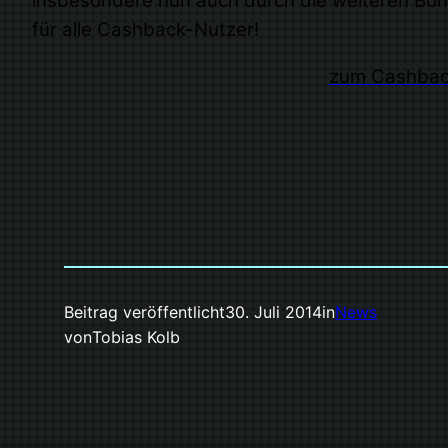
insbesondere nun auch durch die weiteren Bon
für alle Cashback-Nutzer!
zum Cashbac
Beitrag veröffentlicht
30. Juli 2014
in
News
von
Tobias Kolb