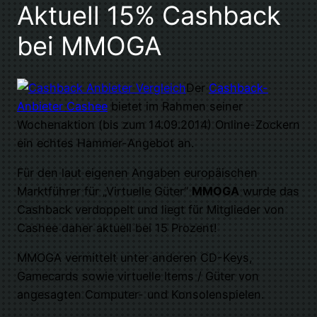
Aktuell 15% Cashback
bei MMOGA
Der
Cashback-
Anbieter Cashee
bietet im Rahmen seiner
Wochenaktion (bis zum 14.09.2014) Online-Zockern
ein echtes Hammer-Angebot an.
Für den laut eigenen Angaben europäischen
Marktführer für „Virtuelle Güter“
MMOGA
wurde das
Cashback verdoppelt und liegt für Mitglieder von
Cashee daher aktuell bei 15 Prozent!
MMOGA vermittelt unter anderen CD-Keys,
Gamecards sowie virtuelle Items / Güter von
angesagten Computer- und Konsolenspielen.