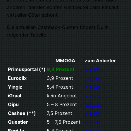
anderen, der den echten Geldbeutel beim Einkauf
virtueller Güter schont.
Die aktuellen Cashback-Quoten findest Du in
folgender Tabelle
MMOGA
zum Anbieter
Primusportal (*)
9,4 Prozent
klicken
Euroclix
3,9 Prozent
klicken
Yingiz
5,4 Prozent
klicken
iGraal
kein Angebot
klicken
Qipu
5 – 8 Prozent
klicken
Cashee (**)
7,5 Prozent
klicken
Questler
5 – 7,5 Prozent
klicken
Boni.tv
5,4 Prozent
klicken