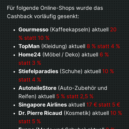
Für folgende Online-Shops wurde das
Cashback vorläufig gesenkt:
Gourmesso
(Kaffeekapseln) aktuell
20
% statt 10 %
TopMan
(Kleidung) aktuell
8 % statt 4 %
Home24
(Möbel / Deko) aktuell
6 %
statt 3 %
Stiefelparadies
(Schuhe) aktuell
10 %
statt 4 %
AutoteileStore
(Auto-Zubehör und
Reifen) aktuell
5 % statt 2,5 %
Singapore Airlines
aktuell
17 € statt 5 €
Dr. Pierre Ricaud
(Kosmetik) aktuell
10 %
statt 5 %