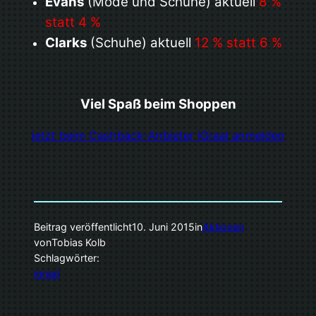
Evans
(Mode und Schuhe) aktuell
8 %
statt 4 %
Clarks
(Schuhe) aktuell
12 % statt 6 %
Viel Spaß beim Shoppen
jetzt beim Cashback-Anbieter iGraal anmelden
Beitrag veröffentlicht
10. Juni 2015
in
Aktionen
von
Tobias Kolb
Schlagwörter:
igraal