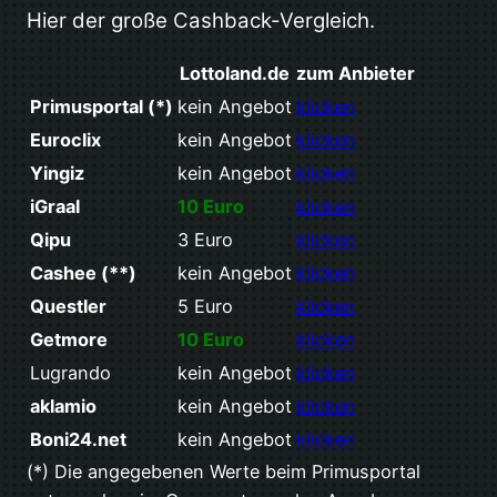
Hier der große Cashback-Vergleich.
Lottoland.de
zum Anbieter
Primusportal (*)
kein Angebot
klicken
Euroclix
kein Angebot
klicken
Yingiz
kein Angebot
klicken
iGraal
10 Euro
klicken
Qipu
3 Euro
klicken
Cashee (**)
kein Angebot
klicken
Questler
5 Euro
klicken
Getmore
10 Euro
klicken
Lugrando
kein Angebot
klicken
aklamio
kein Angebot
klicken
Boni24.net
kein Angebot
klicken
(*) Die angegebenen Werte beim Primusportal