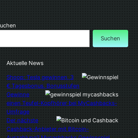
uchen
Suchen
Aktuelle News
Shoop: Tesla gewinnen, 3
€ Tagesbonus, Bonusstufen
Gewinne
einen Teufel-Kopfhörer bei MyCashbacks-
Umfrage
Der nächste
Cashback-Anbieter mit Bitcoin-
Auszahlung? Mycashbacks Gewinnspiel