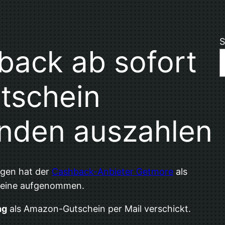
S
back ab sofort
tschein
unden auszahlen
agen hat der
Cashback-Anbieter Getmore
als
heine aufgenommen.
ng
als Amazon-Gutschein per Mail verschickt.