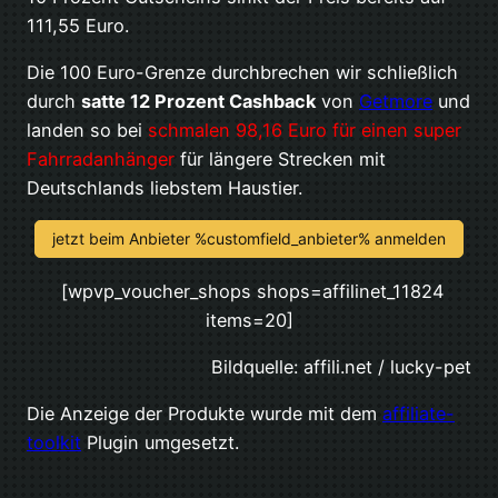
111,55 Euro.
Die 100 Euro-Grenze durchbrechen wir schließlich
durch
satte 12 Prozent Cashback
von
Getmore
und
landen so bei
schmalen 98,16 Euro für einen super
Fahrradanhänger
für längere Strecken mit
Deutschlands liebstem Haustier.
jetzt beim Anbieter %customfield_anbieter% anmelden
[wpvp_voucher_shops shops=affilinet_11824
items=20]
Bildquelle: affili.net / lucky-pet
Die Anzeige der Produkte wurde mit dem
affiliate-
toolkit
Plugin umgesetzt.