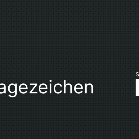
S
ragezeichen