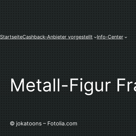
Zum
Inhalt
springen
Startseite
Cashback-Anbieter vorgestellt
Info-Center
Metall-Figur F
© jokatoons – Fotolia.com