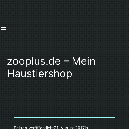
Zum
Inhalt
springen
zooplus.de – Mein
Haustiershop
Beitrag veröffentlicht
21. August 2017
in