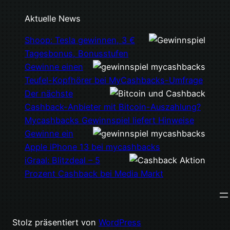
Aktuelle News
Shoop: Tesla gewinnen, 3 €
Tagesbonus, Bonusstufen
Gewinne einen
Teufel-Kopfhörer bei MyCashbacks-Umfrage
Der nächste
Cashback-Anbieter mit Bitcoin-Auszahlung?
Mycashbacks Gewinnspiel liefert Hinweise
Gewinne ein
Apple iPhone 13 bei mycashbacks
iGraal: Blitzdeal – 5
Prozent Cashback bei Media Markt
Stolz präsentiert von
WordPress