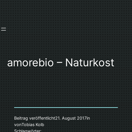
Zum
Inhalt
springen
amorebio – Naturkost
Beitrag veröffentlicht
21. August 2017
in
von
Tobias Kolb
Schlagwörter: