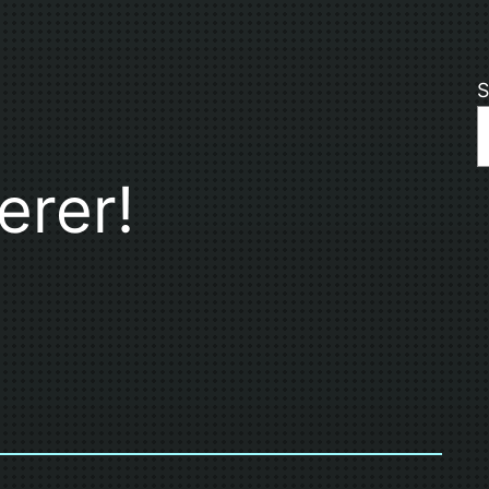
S
erer!