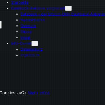
Startseite
Cashback-Anbieter vorgestellt
Satsback – der Bitcoin-Only Cashback-Anbieter
mycashbacks
Getmore
Shoop
igraal
Info-Center
Datenschutz
Impressum
 Cookies zu
Ok
Mehr Infos