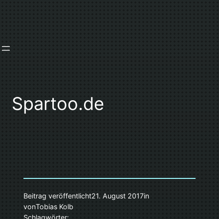
Zum
Inhalt
springen
Spartoo.de
Beitrag veröffentlicht
21. August 2017
in
von
Tobias Kolb
Schlagwörter: