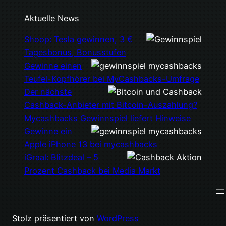
Aktuelle News
Shoop: Tesla gewinnen, 3 €
Tagesbonus, Bonusstufen
Gewinne einen
Teufel-Kopfhörer bei MyCashbacks-Umfrage
Der nächste
Cashback-Anbieter mit Bitcoin-Auszahlung?
Mycashbacks Gewinnspiel liefert Hinweise
Gewinne ein
Apple iPhone 13 bei mycashbacks
iGraal: Blitzdeal – 5
Prozent Cashback bei Media Markt
Stolz präsentiert von
WordPress