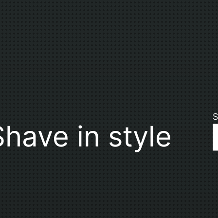
S
ave in style