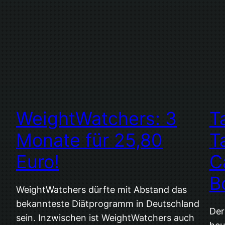
WeightWatchers: 3
T
Monate für 25,80
T
Euro!
C
B
WeightWatchers dürfte mit Abstand das
bekannteste Diätprogramm in Deutschland
Der
sein. Inzwischen ist WeightWatchers auch