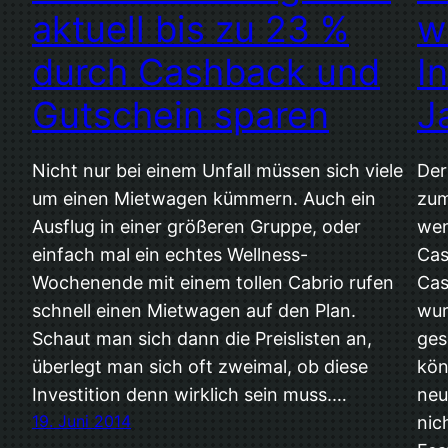
aktuell bis zu 23 %
w
durch Cashback und
I
Gutschein sparen
J
Nicht nur bei einem Unfall müssen sich viele
Der
um einen Mietwagen kümmern. Auch ein
zum
Ausflug in einer größeren Gruppe, oder
wen
einfach mal ein echtes Wellness-
Cas
Wochenende mit einem tollen Cabrio rufen
Cas
schnell einen Mietwagen auf den Plan.
wur
Schaut man sich dann die Preislisten an,
ges
überlegt man sich oft zweimal, ob diese
kön
Investition denn wirklich sein muss.…
neu
19. Juni 2014
nic