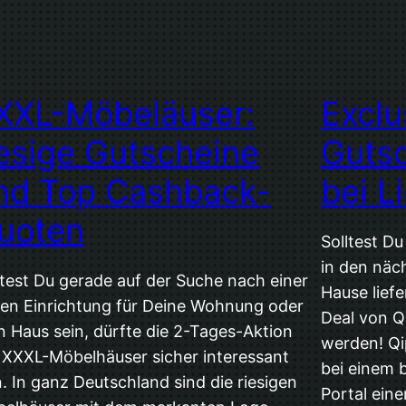
XXL-Möbeläuser:
Exclu
iesige Gutscheine
Gutsc
nd Top Cashback-
bei L
uoten
Solltest D
in den näc
ltest Du gerade auf der Suche nach einer
Hause liefe
en Einrichtung für Deine Wohnung oder
Deal von Qi
n Haus sein, dürfte die 2-Tages-Aktion
werden! Qi
 XXXL-Möbelhäuser sicher interessant
bei einem 
n. In ganz Deutschland sind die riesigen
Portal ein