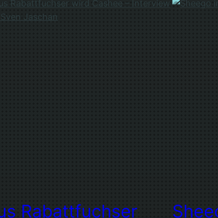
us Rabattfuchser
Shee