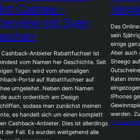
ird Cashee –
Vergl
nterview mit Sven
Das Online
aschan
sein 5jähri
einige gan
Aber auch 
 Cashback-Anbieter Rabattfuchser ist
Sheego auf
indest vom Namen her Geschichte. Seit
Gutschein
igen Tagen wird vom ehemaligen
Raten imme
hback-Portal auf Rabattfuchser auf
eingezogen
hee umgeleitet. Neben dem Namen
IPhones ge
de auch ordentlich am Design
Gewinnspie
chliffen, sodass man zunächst meinen
werden. Z
nte, es handelt sich um einen komplett
11. Juni 201
en Cashback-Anbieter. Dies ist allerdings
ht der Fall. Es wurden weitgehend alle