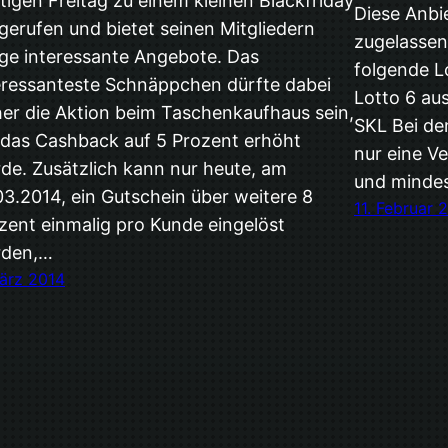
tigen Freitag zu einem kleinen Blackfriday
Diese Anbi
gerufen und bietet seinen Mitgliedern
zugelassen
ige interessante Angebote. Das
folgende L
eressanteste Schnäppchen dürfte dabei
Lotto 6 au
her die Aktion beim Taschenkaufhaus sein,
SKL Bei de
das Cashback auf 5 Prozent erhöht
nur eine V
de. Zusätzlich kann nur heute, am
und mindes
03.2014, ein Gutschein über weitere 8
11. Februar 
zent einmalig pro Kunde eingelöst
rden,…
März 2014