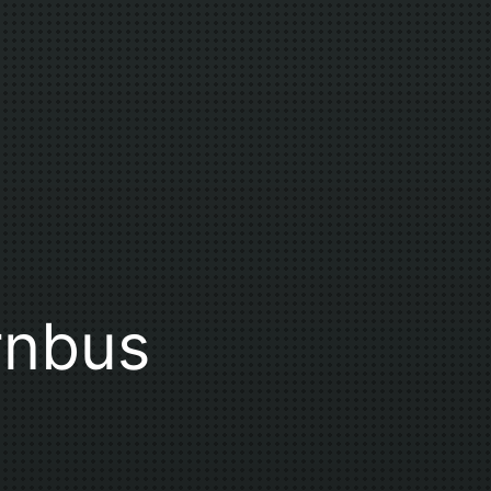
rnbus