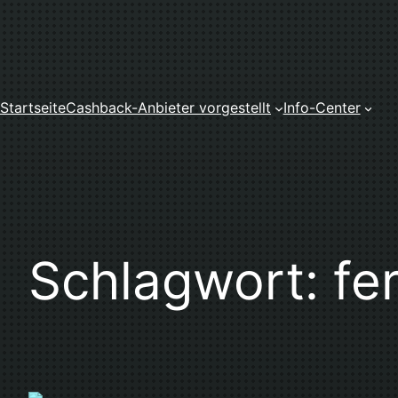
Zum
Inhalt
springen
Startseite
Cashback-Anbieter vorgestellt
Info-Center
Schlagwort:
fe