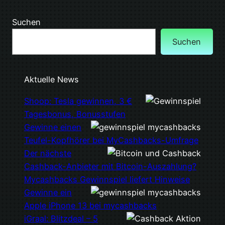
Suchen
Suchen
Aktuelle News
Shoop: Tesla gewinnen, 3 €
Tagesbonus, Bonusstufen
Gewinne einen
Teufel-Kopfhörer bei MyCashbacks-Umfrage
Der nächste
Cashback-Anbieter mit Bitcoin-Auszahlung?
Mycashbacks Gewinnspiel liefert Hinweise
Gewinne ein
Apple iPhone 13 bei mycashbacks
iGraal: Blitzdeal – 5