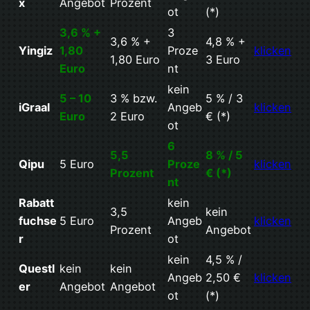
x
Angebot
Prozent
ot
(*)
3,6 % +
3
3,6 % +
4,8 % +
Yingiz
1,80
Proze
klicken
1,80 Euro
3 Euro
Euro
nt
kein
5 – 10
3 % bzw.
5 % / 3
iGraal
Angeb
klicken
Euro
2 Euro
€ (*)
ot
6
5,5
8 % / 5
Qipu
5 Euro
Proze
klicken
Prozent
€ (*)
nt
Rabatt
kein
3,5
kein
fuchse
5 Euro
Angeb
klicken
Prozent
Angebot
r
ot
kein
4,5 % /
Questl
kein
kein
Angeb
2,50 €
klicken
er
Angebot
Angebot
ot
(*)