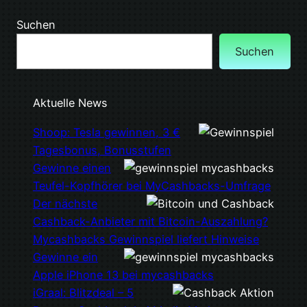
Suchen
Suchen
Aktuelle News
Shoop: Tesla gewinnen, 3 €
Tagesbonus, Bonusstufen
Gewinne einen
Teufel-Kopfhörer bei MyCashbacks-Umfrage
Der nächste
Cashback-Anbieter mit Bitcoin-Auszahlung?
Mycashbacks Gewinnspiel liefert Hinweise
Gewinne ein
Apple iPhone 13 bei mycashbacks
iGraal: Blitzdeal – 5