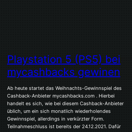
Playstation 5 (PS5) bei
mycashbacks gewinen
Ab heute startet das Weihnachts-Gewinnspiel des
Cashback-Anbieter mycashbacks.com . Hierbei
handelt es sich, wie bei diesem Cashback-Anbieter
üblich, um ein sich monatlich wiederholendes
Gewinnspiel, allerdings in verkürzter Form.
Teilnahmeschluss ist bereits der 24.12.2021. Dafür