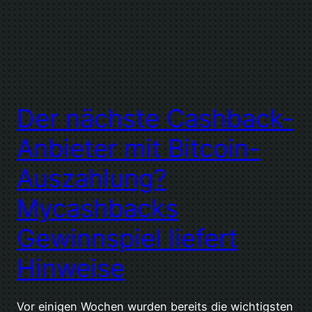
Der nächste Cashback-
Anbieter mit Bitcoin-
Auszahlung?
Mycashbacks
Gewinnspiel liefert
Hinweise
Vor einigen Wochen wurden bereits die wichtigsten