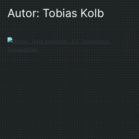
Autor:
Tobias Kolb