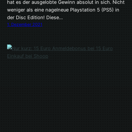
hat es der ausgelobte Gewinn absolut in sich. Nicht
weniger als eine nagelneue Playstation 5 (PS5) in
der Disc Edition! Diese…
1. Dezember 2021