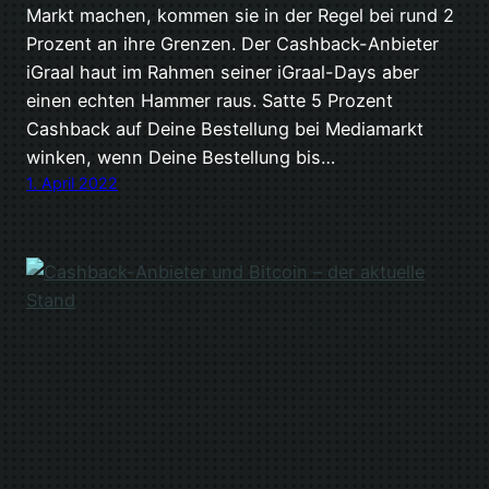
Markt machen, kommen sie in der Regel bei rund 2
Prozent an ihre Grenzen. Der Cashback-Anbieter
iGraal haut im Rahmen seiner iGraal-Days aber
einen echten Hammer raus. Satte 5 Prozent
Cashback auf Deine Bestellung bei Mediamarkt
winken, wenn Deine Bestellung bis…
1. April 2022