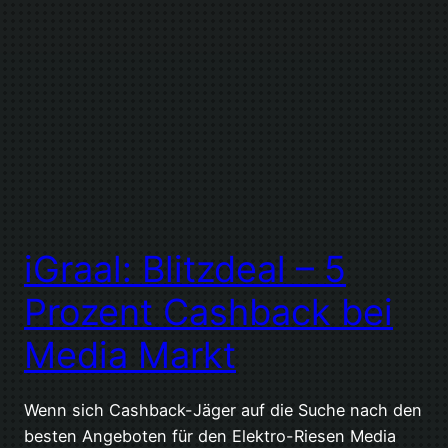
iGraal: Blitzdeal – 5
Prozent Cashback bei
Media Markt
Wenn sich Cashback-Jäger auf die Suche nach den
besten Angeboten für den Elektro-Riesen Media