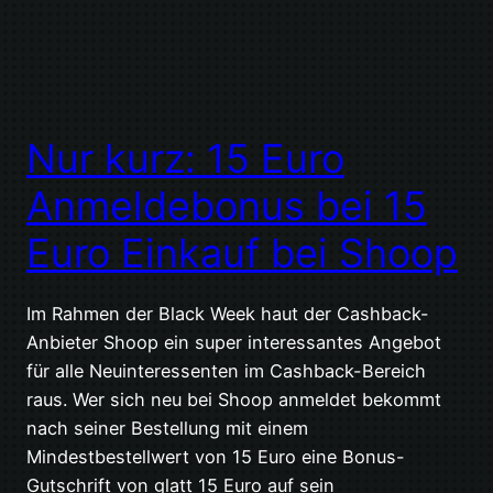
Nur kurz: 15 Euro
Anmeldebonus bei 15
Euro Einkauf bei Shoop
Im Rahmen der Black Week haut der Cashback-
Anbieter Shoop ein super interessantes Angebot
für alle Neuinteressenten im Cashback-Bereich
raus. Wer sich neu bei Shoop anmeldet bekommt
nach seiner Bestellung mit einem
Mindestbestellwert von 15 Euro eine Bonus-
Gutschrift von glatt 15 Euro auf sein