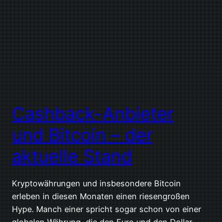
Cashback-Anbieter
und Bitcoin – der
aktuelle Stand
Kryptowährungen und insbesondere Bitcoin
erleben in diesen Monaten einen riesengroßen
Hype. Manch einer spricht sogar schon von einer
globalen Währung, die den Euro und den Dollar