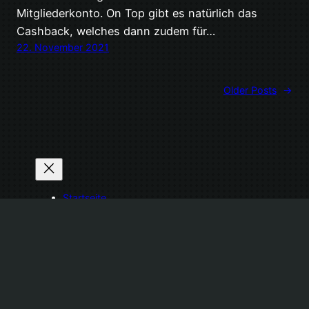
Mitgliederkonto. On Top gibt es natürlich das
Cashback, welches dann zudem für…
22. November 2021
Older Posts
→
Startseite
Cashback-Anbieter vorgestellt
Satsback – der Bitcoin-Only Cashback-Anbieter
mycashbacks
Getmore
Shoop
igraal
Info-Center