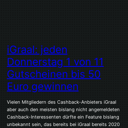
iGraal: jeden
Donnerstag 1 von 11
Gutscheinen bis 50
Euro gewinnen
Vielen Mitgliedern des Cashback-Anbieters iGraal
aber auch den meisten bislang nicht angemeldeten
Cashback-Interessenten dürfte ein Feature bislang
unbekannt sein, das bereits bei iGraal bereits 2020