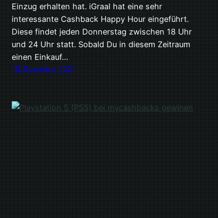
Einzug erhalten hat. iGraal hat eine sehr
interessante Cashback Happy Hour eingeführt.
Diese findet jeden Donnerstag zwischen 18 Uhr
und 24 Uhr statt. Sobald Du in diesem Zeitraum
einen Einkauf…
16. Dezember 2021