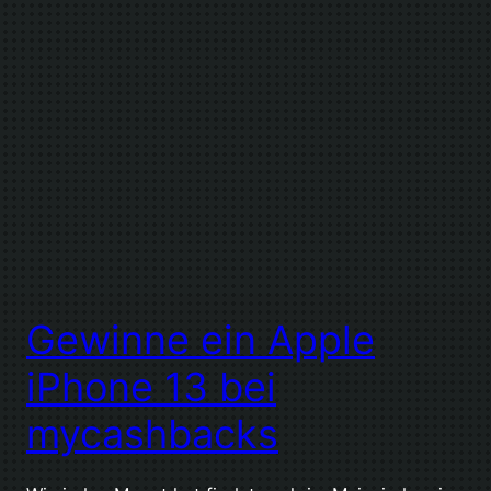
Gewinne ein Apple
iPhone 13 bei
mycashbacks