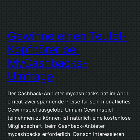
Gewinne einen Teufel-
Kopfhörer bei
MyCashbacks-
Umfrage
Der Cashback-Anbieter mycashbacks hat im April
erneut zwei spannende Preise für sein monatliches
Gewinnspiel ausgelobt. Um am Gewinnspiel
teilnehmen zu können ist natürlich eine kostenlose
Mitgliedschaft beim Cashback-Anbieter
mycashbacks erforderlich. Danach interessieren