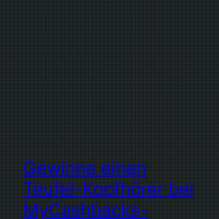
Gewinne einen
Teufel-Kopfhörer bei
MyCashbacks-