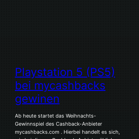
Playstation 5 (PS5)
bei mycashbacks
gewinen
Ab heute startet das Weihnachts-
Gewinnspiel des Cashback-Anbieter
mycashbacks.com . Hierbei handelt es sich,