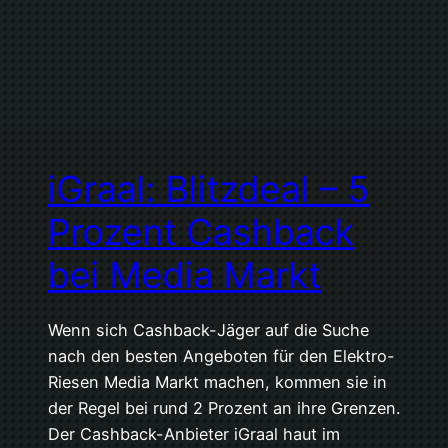
iGraal: Blitzdeal – 5
Prozent Cashback
bei Media Markt
Wenn sich Cashback-Jäger auf die Suche
nach den besten Angeboten für den Elektro-
Riesen Media Markt machen, kommen sie in
der Regel bei rund 2 Prozent an ihre Grenzen.
Der Cashback-Anbieter iGraal haut im