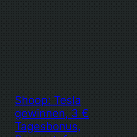
Shoop: Tesla
gewinnen, 3 €
Tagesbonus,