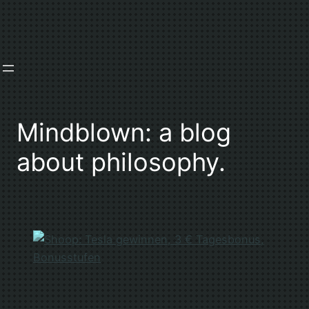
Zum
Inhalt
springen
Mindblown: a blog
about philosophy.