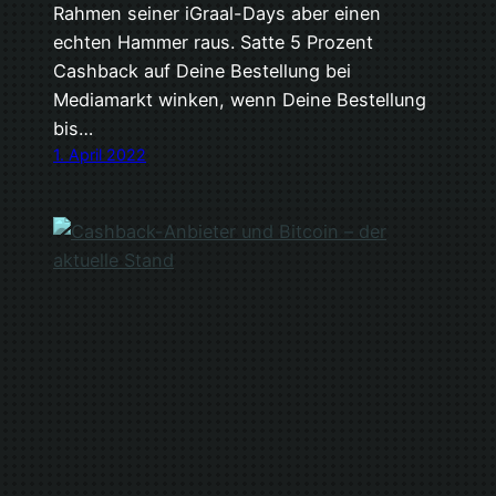
Rahmen seiner iGraal-Days aber einen
echten Hammer raus. Satte 5 Prozent
Cashback auf Deine Bestellung bei
Mediamarkt winken, wenn Deine Bestellung
bis…
1. April 2022