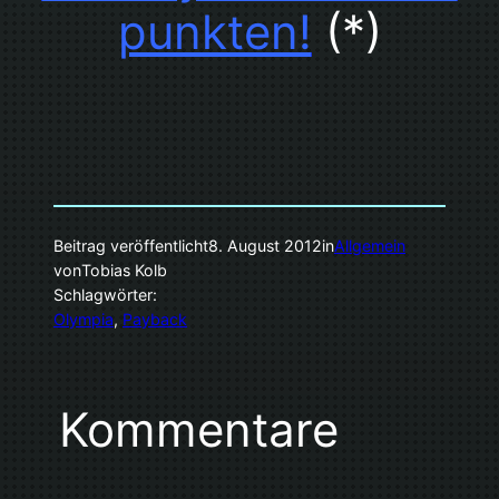
punkten!
(*)
Beitrag veröffentlicht
8. August 2012
in
Allgemein
von
Tobias Kolb
Schlagwörter:
Olympia
, 
Payback
Kommentare