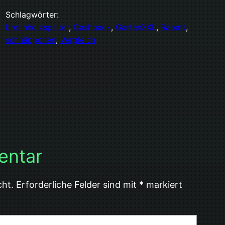
Schlagwörter:
brennholzspalter
, 
Cashback
, 
GartenXXL
, 
Rabatt
, 
schnäppchen
, 
Vergleich
entar
cht.
Erforderliche Felder sind mit
*
markiert