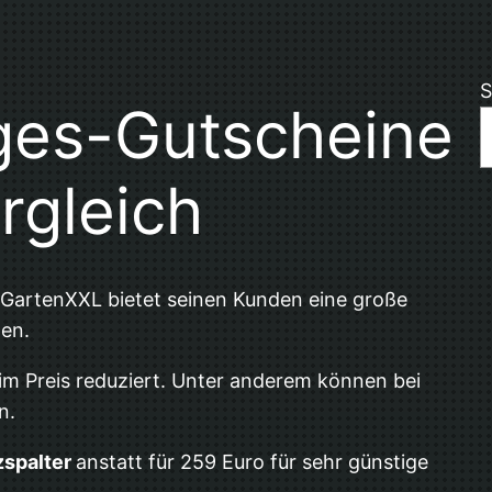
S
ges-Gutscheine
rgleich
GartenXXL bietet seinen Kunden eine große
en.
h im Preis reduziert. Unter anderem können bei
n.
zspalter
anstatt für 259 Euro für sehr günstige