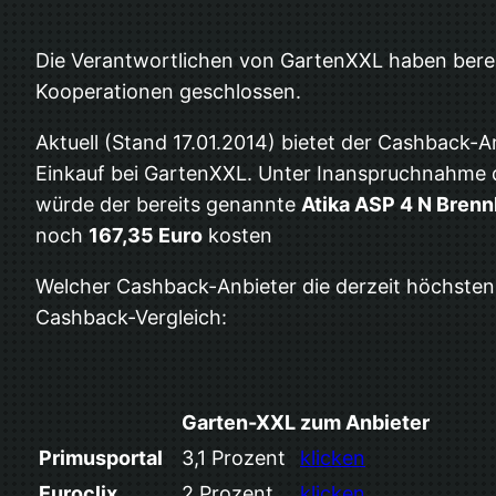
Die Verantwortlichen von GartenXXL haben berei
Kooperationen geschlossen.
Aktuell (Stand 17.01.2014) bietet der Cashback-
Einkauf bei GartenXXL. Unter Inanspruchnahme
würde der bereits genannte
Atika ASP 4 N Brenn
noch
167,35 Euro
kosten
Welcher Cashback-Anbieter die derzeit höchsten
Cashback-Vergleich:
Garten-XXL
zum Anbieter
Primusportal
3,1 Prozent
klicken
Euroclix
2 Prozent
klicken